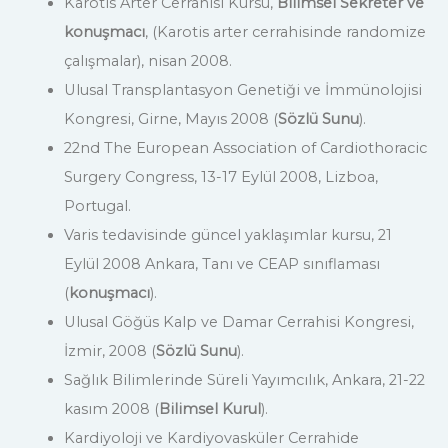
Karotis Arter Cerrahisi Kursu,
Bilimsel Sekreter ve
konuşmacı
, (Karotis arter cerrahisinde randomize
çalışmalar), nisan 2008.
Ulusal Transplantasyon Genetiği ve İmmünolojisi
Kongresi, Girne, Mayıs 2008 (
Sözlü Sunu
).
22nd The European Association of Cardiothoracic
Surgery Congress, 13-17 Eylül 2008, Lizboa,
Portugal.
Varis tedavisinde güncel yaklaşımlar kursu, 21
Eylül 2008 Ankara, Tanı ve CEAP sınıflaması
(
konuşmacı
).
Ulusal Göğüs Kalp ve Damar Cerrahisi Kongresi,
İzmir, 2008 (
Sözlü Sunu
).
Sağlık Bilimlerinde Süreli Yayımcılık, Ankara, 21-22
kasım 2008 (
Bilimsel Kurul
).
Kardiyoloji ve Kardiyovasküler Cerrahide