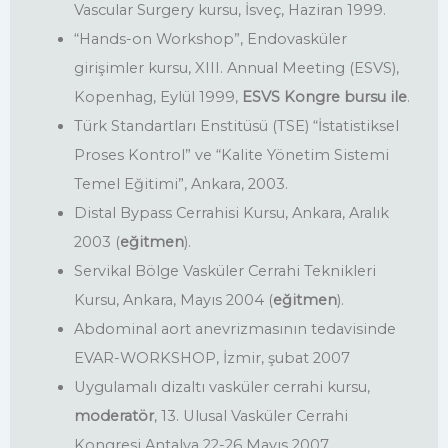
Vascular Surgery kursu, İsveç, Haziran 1999.
“Hands-on Workshop”, Endovasküler
girişimler kursu, XIII. Annual Meeting (ESVS),
Kopenhag, Eylül 1999,
ESVS Kongre bursu ile
.
Türk Standartları Enstitüsü (TSE) “İstatistiksel
Proses Kontrol” ve “Kalite Yönetim Sistemi
Temel Eğitimi”, Ankara, 2003.
Distal Bypass Cerrahisi Kursu, Ankara, Aralık
2003 (
eğitmen
).
Servikal Bölge Vasküler Cerrahi Teknikleri
Kursu, Ankara, Mayıs 2004 (
eğitmen
).
Abdominal aort anevrizmasının tedavisinde
EVAR-WORKSHOP, İzmir, şubat 2007
Uygulamalı dizaltı vasküler cerrahi kursu,
moderatör
, 13. Ulusal Vasküler Cerrahi
Kongresi Antalya 22-26 Mayıs 2007.