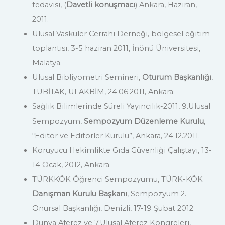
tedavisi, (
Davetli konuşmacı
) Ankara, Haziran,
2011.
Ulusal Vasküler Cerrahi Derneği, bölgesel eğitim
toplantısı, 3-5 haziran 2011, İnönü Üniversitesi,
Malatya.
Ulusal Bibliyometri Semineri,
Oturum Başkanlığı
,
TUBİTAK, ULAKBİM, 24.06.2011, Ankara.
Sağlık Bilimlerinde Süreli Yayıncılık-2011, 9.Ulusal
Sempozyum,
Sempozyum Düzenleme Kurulu
,
“Editör ve Editörler Kurulu”, Ankara, 24.12.2011.
Koruyucu Hekimlikte Gıda Güvenliği Çalıştayı, 13-
14 Ocak, 2012, Ankara.
TÜRKKÖK Öğrenci Sempozyumu, TÜRK-KÖK
Danışman Kurulu Başkanı
, Sempozyum 2.
Onursal Başkanlığı, Denizli, 17-19 Şubat 2012.
Dünya Aferez ve 7.Ulusal Aferez Kongreleri,