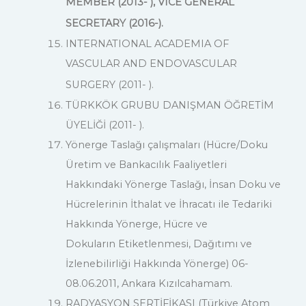
MEMBER (2013- ), VICE GENERAL
SECRETARY (2016-).
INTERNATIONAL ACADEMIA OF
VASCULAR AND ENDOVASCULAR
SURGERY (2011- ).
TÜRKKÖK GRUBU DANIŞMAN ÖĞRETİM
ÜYELİĞİ (2011- ).
Yönerge Taslağı çalışmaları (Hücre/Doku
Üretim ve Bankacılık Faaliyetleri
Hakkındaki Yönerge Taslağı, İnsan Doku ve
Hücrelerinin İthalat ve İhracatı ile Tedariki
Hakkında Yönerge, Hücre ve
Dokuların Etiketlenmesi, Dağıtımı ve
İzlenebilirliği Hakkında Yönerge) 06-
08.06.2011, Ankara Kızılcahamam.
RADYASYON SERTİFİKASI (Türkiye Atom