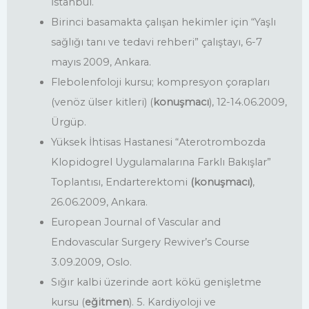
İstanbul.
Birinci basamakta çalışan hekimler için “Yaşlı
sağlığı tanı ve tedavi rehberi” çalıştayı, 6-7
mayıs 2009, Ankara.
Flebolenfoloji kursu; kompresyon çorapları
(venöz ülser kitleri) (
konuşmacı
), 12-14.06.2009,
Ürgüp.
Yüksek İhtisas Hastanesi “Aterotrombozda
Klopidogrel Uygulamalarına Farklı Bakışlar”
Toplantısı, Endarterektomi
(konuşmacı)
,
26.06.2009, Ankara.
European Journal of Vascular and
Endovascular Surgery Rewiver’s Course
3.09.2009, Oslo.
Sığır kalbi üzerinde aort kökü genişletme
kursu (
eğitmen
). 5. Kardiyoloji ve