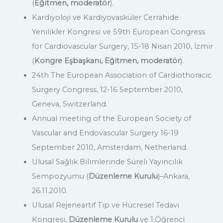
(
Eğitmen, moderatör
).
Kardiyoloji ve Kardiyovasküler Cerrahide
Yenilikler Kongresi ve 59th European Congress
for Cardiovascular Surgery, 15-18 Nisan 2010, İzmir
(
Kongre Eşbaşkanı,
Eğitmen, moderatör
).
24th The European Association of Cardiothoracic
Surgery Congress, 12-16 September 2010,
Geneva, Switzerland.
Annual meeting of the European Society of
Vascular and Endovascular Surgery 16-19
September 2010, Amsterdam, Netherland.
Ulusal Sağlık Bilimlerinde Süreli Yayıncılık
Sempozyumu (
Düzenleme Kurulu
)–Ankara,
26.11.2010.
Ulusal Rejeneartif Tıp ve Hücresel Tedavi
Kongresi,
Düzenleme Kurulu
ve 1.Öğrenci