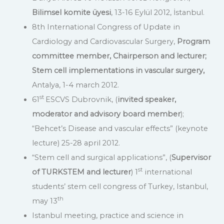
Bilimsel komite üyesi
, 13-16 Eylül 2012, İstanbul.
8th International Congress of Update in
Cardiology and Cardiovascular Surgery,
Program
committee member, Chairperson and lecturer;
Stem cell implementations in vascular surgery,
Antalya, 1-4 march 2012.
st
61
ESCVS Dubrovnik, (
invited speaker,
moderator and advisory board member
);
“Behcet’s Disease and vascular effects” (keynote
lecture) 25-28 april 2012.
“Stem cell and surgical applications”, (
Supervisor
st
of TURKSTEM and lecturer
) 1
international
students’ stem cell congress of Turkey, Istanbul,
th
may 13
Istanbul meeting, practice and science in