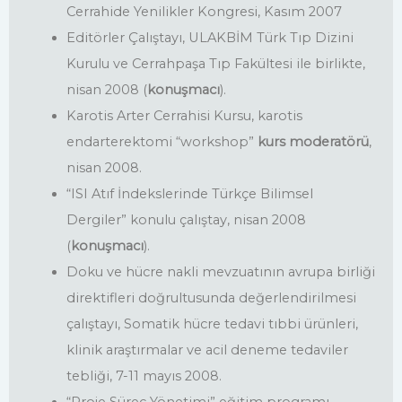
Cerrahide Yenilikler Kongresi, Kasım 2007
Editörler Çalıştayı, ULAKBİM Türk Tıp Dizini
Kurulu ve Cerrahpaşa Tıp Fakültesi ile birlikte,
nisan 2008 (
konuşmacı
).
Karotis Arter Cerrahisi Kursu, karotis
endarterektomi “workshop”
kurs moderatörü
,
nisan 2008.
“ISI Atıf İndekslerinde Türkçe Bilimsel
Dergiler” konulu çalıştay, nisan 2008
(
konuşmacı
).
Doku ve hücre nakli mevzuatının avrupa birliği
direktifleri doğrultusunda değerlendirilmesi
çalıştayı, Somatik hücre tedavi tıbbi ürünleri,
klinik araştırmalar ve acil deneme tedaviler
tebliği, 7-11 mayıs 2008.
“Proje Süreç Yönetimi” eğitim programı,