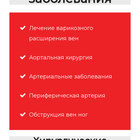
Лечение варикозного
расширения вен
Аортальная хирургия
Артериальные заболевания
Периферическая артерия
Обструкция вен ног