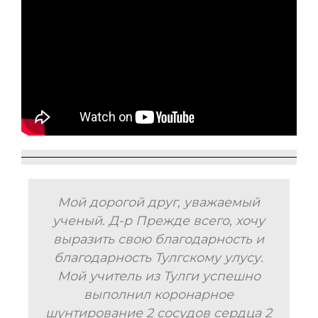
Мой дорогой друг, уважаемый
а
ученый. Д-р Прежде всего, хочу
выразить свою благодарность и
благодарность Тулгскому улусу.
Мой учитель из Тулги успешно
выполнил коронарное
шунтирование 2 сосудов сердца 2