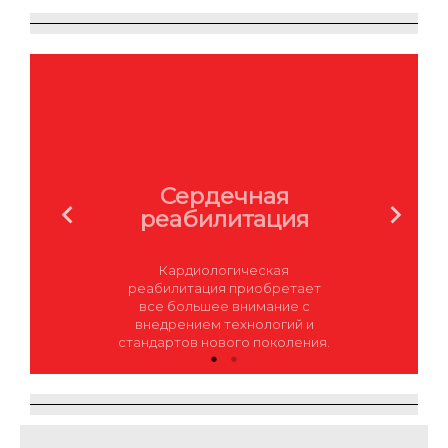
Сердечная
реабилитация
Кардиологическая
реабилитация приобретает
все большее внимание с
внедрением технологий и
стандартов нового поколения.
Узнать больше