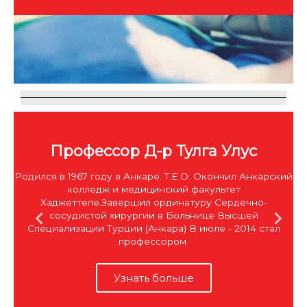
Профессор Д-р Тулга Улус
Родился в 1967 году в Анкаре. T.E.D. Окончил Анкарский
колледж и медицинский факультет
Хаджеттепе.Завершил ординатуру Сердечно-
сосудистой хирургии в Больнице Высшей
Специализации Турции (Анкара) В июле - 2014 стал
профессором.
Узнать больше