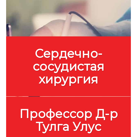
Сердечно-
сосудистая
хирургия
Профессор Д-р
Тулга Улус